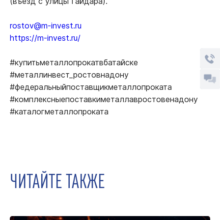
(въезд с улицы Гайдара).
rostov@m-invest.ru
https://m-invest.ru/
#купитьметаллопрокатвбатайске
#металлинвест_ростовнадону
#федеральныйпоставщикметаллопроката
#комплексныепоставкиметаллавростовенадону
#каталогметаллопроката
ЧИТАЙТЕ ТАКЖЕ