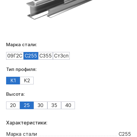
Марка стали:
09Г2С
С255
С355
Ст3сп
Тип профиля:
К1
К2
Высота:
20
25
30
35
40
Характеристики:
Марка стали
С255