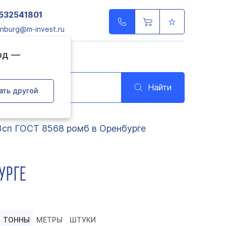
532541801
nburg@m-invest.ru
од —
Найти
ать другой
3сп ГОСТ 8568 ромб в Оренбурге
УРГЕ
ТОННЫ
МЕТРЫ
ШТУКИ