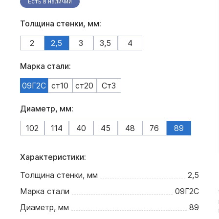
Есть в наличии
Толщина стенки, мм:
2
2,5
3
3,5
4
Марка стали:
09Г2С
ст10
ст20
Ст3
Диаметр, мм:
102
114
40
45
48
76
89
Характеристики:
Толщина стенки, мм
2,5
Марка стали
09Г2С
Диаметр, мм
89