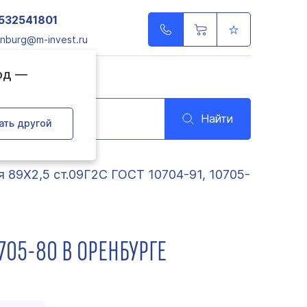
532541801
nburg@m-invest.ru
од —
Найти
ать другой
я 89Х2,5 ст.09Г2С ГОСТ 10704-91, 10705-
0705-80 В ОРЕНБУРГЕ