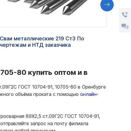
Сваи металлические 219 Ст3 По
Труб
чертежам и НТД заказчика
ст.0
705-80 купить оптом и в
т.09Г2С ГОСТ 10704-91, 10705-80 в Оренбурге
нужного объёма проката с помощью
онлайн-
росварная 89Х2,5 ст.09Г2С ГОСТ 10704-91,
отправляйте запрос на почту филиала
ставки любой продукции.