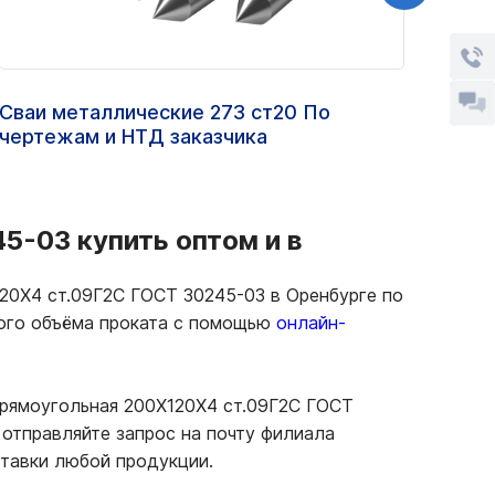
Сваи металлические 273 ст20 По
Труб
чертежам и НТД заказчика
ППУ
5-03 купить оптом и в
20Х4 ст.09Г2С ГОСТ 30245-03 в Оренбурге по
ного объёма проката с помощью
онлайн-
прямоугольная 200Х120Х4 ст.09Г2С ГОСТ
отправляйте запрос на почту филиала
ставки любой продукции.