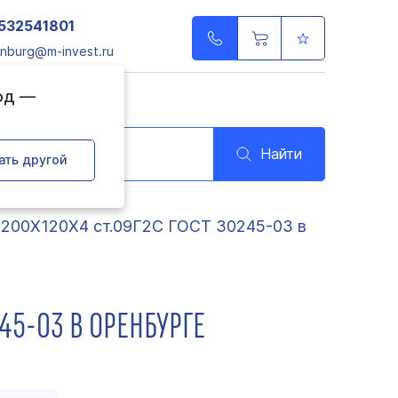
532541801
nburg@m-invest.ru
од —
Найти
ать другой
 200Х120Х4 ст.09Г2С ГОСТ 30245-03 в
45-03 В ОРЕНБУРГЕ